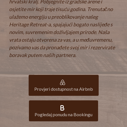
hrvatski kralj. Pobjegnite iz gradske arene i
osjetite mir koji traje tisuću godina. Trenutačno
ulažemo energiju u preoblikovanje našeg
Heritage Retreat-a, spajajući bogato naslijeđe s
novim, suvremenim doživljajem prirode. Naša
vrata ostaju otvorena za vas, a u međuvremenu,
pozivamo vas da pronađete svoj mir i rezervirate
boravak putem naših partnera.
Provjeri dostupnost na Airbnb
Pogledaj ponudu na Bookingu