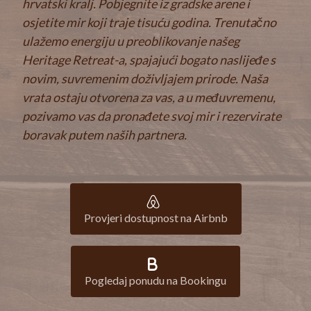
hrvatski kralj. Pobjegnite iz gradske arene i
osjetite mir koji traje tisuću godina. Trenutačno
ulažemo energiju u preoblikovanje našeg
Heritage Retreat-a, spajajući bogato naslijeđe s
novim, suvremenim doživljajem prirode. Naša
vrata ostaju otvorena za vas, a u međuvremenu,
pozivamo vas da pronađete svoj mir i rezervirate
boravak putem naših partnera.
Provjeri dostupnost na Airbnb
Pogledaj ponudu na Bookingu