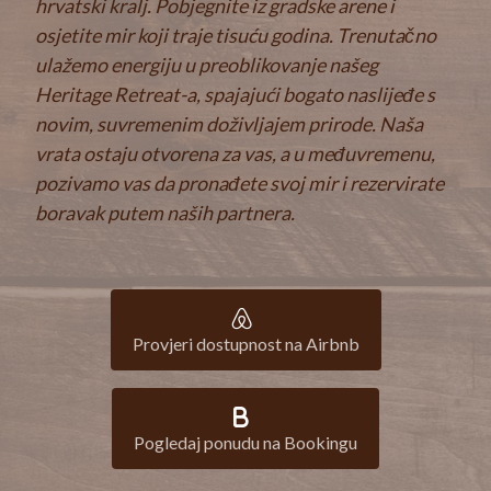
hrvatski kralj. Pobjegnite iz gradske arene i
osjetite mir koji traje tisuću godina. Trenutačno
ulažemo energiju u preoblikovanje našeg
Heritage Retreat-a, spajajući bogato naslijeđe s
novim, suvremenim doživljajem prirode. Naša
vrata ostaju otvorena za vas, a u međuvremenu,
pozivamo vas da pronađete svoj mir i rezervirate
boravak putem naših partnera.
Provjeri dostupnost na Airbnb
Pogledaj ponudu na Bookingu