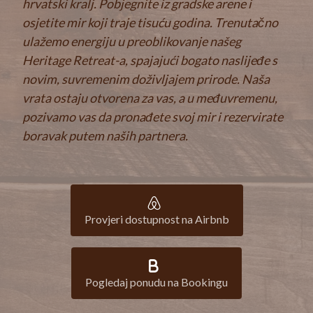
hrvatski kralj. Pobjegnite iz gradske arene i
osjetite mir koji traje tisuću godina. Trenutačno
ulažemo energiju u preoblikovanje našeg
Heritage Retreat-a, spajajući bogato naslijeđe s
novim, suvremenim doživljajem prirode. Naša
vrata ostaju otvorena za vas, a u međuvremenu,
pozivamo vas da pronađete svoj mir i rezervirate
boravak putem naših partnera.
Provjeri dostupnost na Airbnb
Pogledaj ponudu na Bookingu